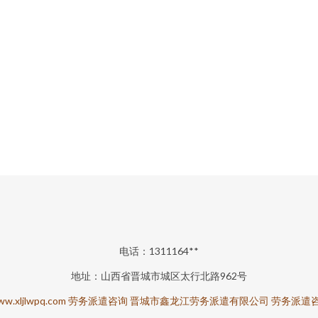
电话：1311164**
地址：山西省晋城市城区太行北路962号
w.xljlwpq.com
劳务派遣咨询
晋城市鑫龙江劳务派遣有限公司
劳务派遣