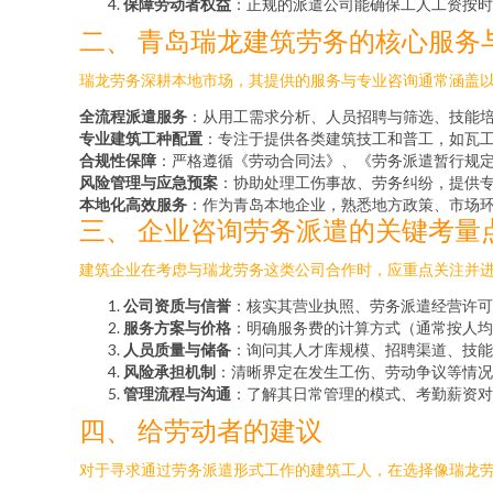
保障劳动者权益
：正规的派遣公司能确保工人工资按时
二、 青岛瑞龙建筑劳务的核心服务
瑞龙劳务深耕本地市场，其提供的服务与专业咨询通常涵盖
全流程派遣服务
：从用工需求分析、人员招聘与筛选、技能
专业建筑工种配置
：专注于提供各类建筑技工和普工，如瓦
合规性保障
：严格遵循《劳动合同法》、《劳务派遣暂行规
风险管理与应急预案
：协助处理工伤事故、劳务纠纷，提供
本地化高效服务
：作为青岛本地企业，熟悉地方政策、市场
三、 企业咨询劳务派遣的关键考量
建筑企业在考虑与瑞龙劳务这类公司合作时，应重点关注并
公司资质与信誉
：核实其营业执照、劳务派遣经营许可
服务方案与价格
：明确服务费的计算方式（通常按人均
人员质量与储备
：询问其人才库规模、招聘渠道、技能
风险承担机制
：清晰界定在发生工伤、劳动争议等情况
管理流程与沟通
：了解其日常管理的模式、考勤薪资对
四、 给劳动者的建议
对于寻求通过劳务派遣形式工作的建筑工人，在选择像瑞龙