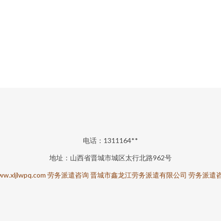
电话：1311164**
地址：山西省晋城市城区太行北路962号
w.xljlwpq.com
劳务派遣咨询
晋城市鑫龙江劳务派遣有限公司
劳务派遣