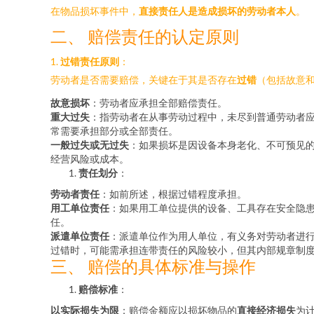
在物品损坏事件中，
直接责任人是造成损坏的劳动者本人
。
二、 赔偿责任的认定原则
1.
过错责任原则
：
劳动者是否需要赔偿，关键在于其是否存在
过错
（包括故意
故意损坏
：劳动者应承担全部赔偿责任。
重大过失
：指劳动者在从事劳动过程中，未尽到普通劳动者
常需要承担部分或全部责任。
一般过失或无过失
：如果损坏是因设备本身老化、不可预见
经营风险或成本。
责任划分
：
劳动者责任
：如前所述，根据过错程度承担。
用工单位责任
：如果用工单位提供的设备、工具存在安全隐
任。
派遣单位责任
：派遣单位作为用人单位，有义务对劳动者进
过错时，可能需承担连带责任的风险较小，但其内部规章制
三、 赔偿的具体标准与操作
赔偿标准
：
以实际损失为限
：赔偿金额应以损坏物品的
直接经济损失
为