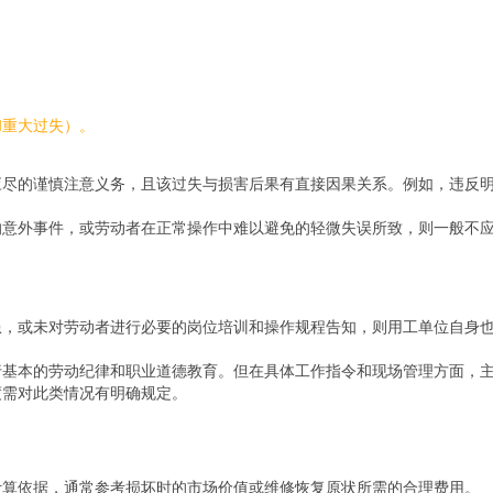
和重大过失）。
应尽的谨慎注意义务，且该过失与损害后果有直接因果关系。例如，违反
的意外事件，或劳动者在正常操作中难以避免的轻微失误所致，则一般不
患，或未对劳动者进行必要的岗位培训和操作规程告知，则用工单位自身
行基本的劳动纪律和职业道德教育。但在具体工作指令和现场管理方面，
度需对此类情况有明确规定。
计算依据，通常参考损坏时的市场价值或维修恢复原状所需的合理费用。