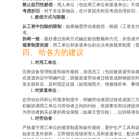
禁止惩罚性赔偿
：用人单位（包括用工单位和派遣单位）不得
考虑折旧
：对于非全新物品，在计算损失时应考虑合理折旧
赔偿方式与限额
：
从工资中扣除的限制
：如果确需劳动者赔偿，根据《工资支
准。
协商一致
：最好通过协商方式确定赔偿数额和方式，并形成
规章制度依据
：用工单位和派遣单位的合法有效规章制度（
四、 给各方的建议
对用工单位
：
完善设备管理制度和操作规程，加强员工（包括被派遣劳动
在派遣协议中明确约定，因被派遣劳动者过错造成财物损失
发生损坏后，及时固定证据（如现场照片、维修报价单、事
对派遣单位
：
在劳动合同和公司规章制度中，明确劳动者因过错造成第三
积极协调用工单位与劳动者之间的纠纷，依据事实和法律提
为劳动者购买必要的商业保险（如雇主责任险），以转移潜
对劳动者
：
严格遵守用工单位的规章制度和操作规程，爱护生产工具和
如发生意外损坏，立即报告现场管理人员和派遣单位，配合