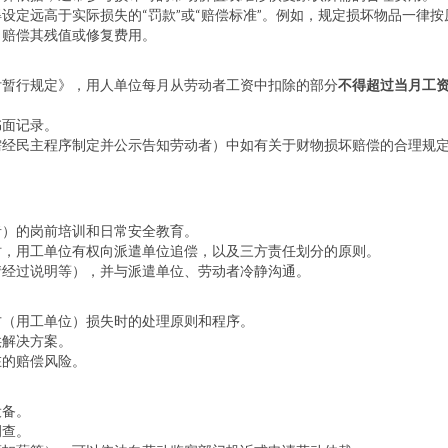
设定远高于实际损失的“罚款”或“赔偿标准”。例如，规定损坏物品一律
，赔偿其残值或修复费用。
付暂行规定》，用人单位每月从劳动者工资中扣除的部分
不得超过当月工资
书面记录。
需经民主程序制定并公示告知劳动者）中如有关于财物损坏赔偿的合理规
者）的岗前培训和日常安全教育。
时，用工单位有权向派遣单位追偿，以及三方责任划分的原则。
情经过说明等），并与派遣单位、劳动者冷静沟通。
方（用工单位）损失时的处理原则和程序。
供解决方案。
在的赔偿风险。
设备。
调查。